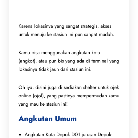
Karena lokasinya yang sangat strategis, akses
untuk menuju ke stasiun ini pun sangat mudah.
Kamu bisa menggunakan angkutan kota
(angkot), atau pun bis yang ada di terminal yang
lokasinya tidak jauh dari stasiun ini.
Oh iya, disini juga di sediakan shelter untuk ojek
online (ojol), yang pastinya mempermudah kamu
yang mau ke stasiun ini!
Angkutan Umum
Angkutan Kota Depok D01 jurusan Depok-