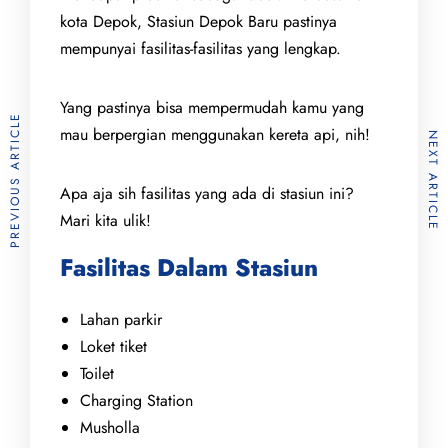
kota Depok, Stasiun Depok Baru pastinya
mempunyai fasilitas-fasilitas yang lengkap.
Yang pastinya bisa mempermudah kamu yang
PREVIOUS ARTICLE
mau berpergian menggunakan kereta api, nih!
NEXT ARTICLE
Apa aja sih fasilitas yang ada di stasiun ini?
Mari kita ulik!
Fasilitas Dalam Stasiun
Lahan parkir
Loket tiket
Toilet
Charging Station
Musholla