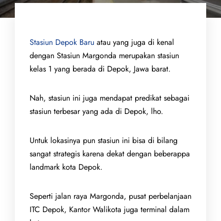
Stasiun Depok Baru
atau yang juga di kenal
dengan Stasiun Margonda merupakan stasiun
kelas 1 yang berada di Depok, Jawa barat.
Nah, stasiun ini juga mendapat predikat sebagai
stasiun terbesar yang ada di Depok, lho.
Untuk lokasinya pun stasiun ini bisa di bilang
sangat strategis karena dekat dengan beberappa
landmark kota Depok.
Seperti jalan raya Margonda, pusat perbelanjaan
ITC Depok, Kantor Walikota juga terminal dalam