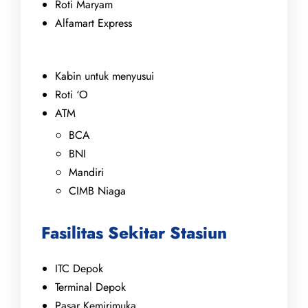
Roti Maryam
Alfamart Express
Kabin untuk menyusui
Roti ‘O
ATM
BCA
BNI
Mandiri
CIMB Niaga
Fasilitas Sekitar Stasiun
ITC Depok
Terminal Depok
Pasar Kemirimuka