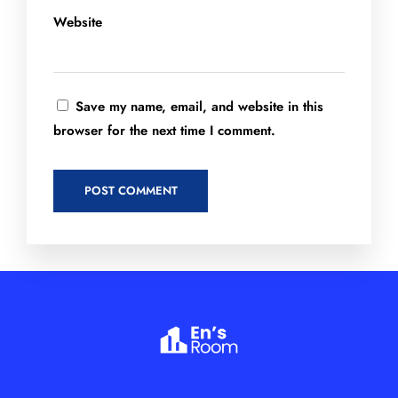
Website
Save my name, email, and website in this
browser for the next time I comment.